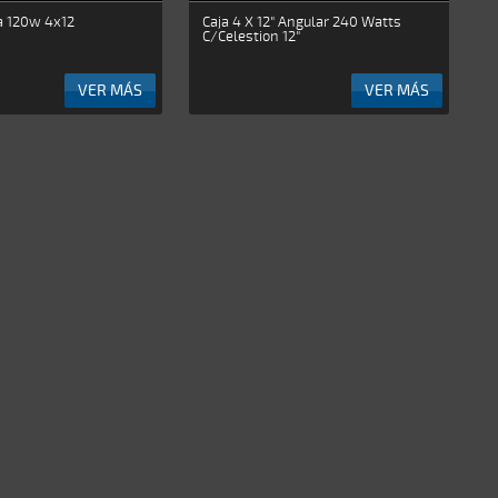
a 120w 4x12
Caja 4 X 12" Angular 240 Watts
C/Celestion 12"
VER MÁS
VER MÁS