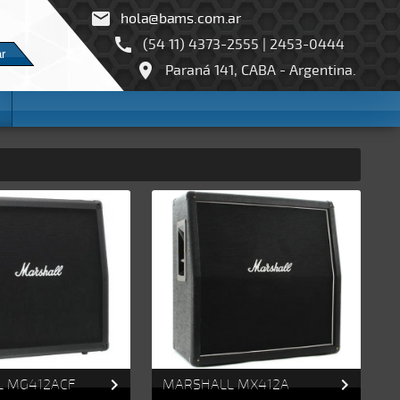


(54 11) 4373-2555 | 2453-0444
r

Paraná 141, CABA - Argentina.


 MG412ACF
MARSHALL MX412A