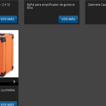
- 2 X 12
Bafle para amplificador de guitarra
Gabinete Caj
90w
VER MÁS
VER MÁS

E GUITARRA
VER MÁS