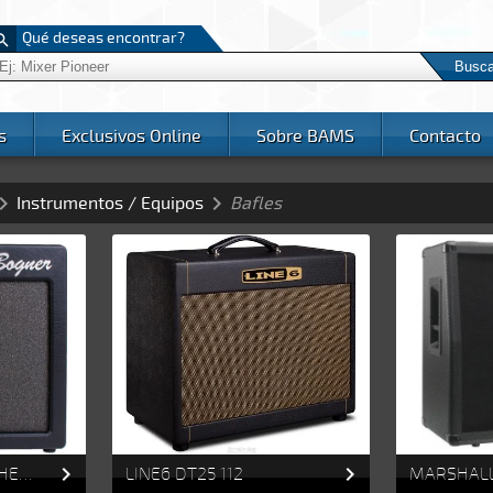
Qué deseas encontrar?

Busca
s
Exclusivos Online
Sobre BAMS
Contacto


Instrumentos / Equipos
Bafles


LINE 6 BOGNER ALCHEMIST
LINE6 DT25 112
MARSHALL