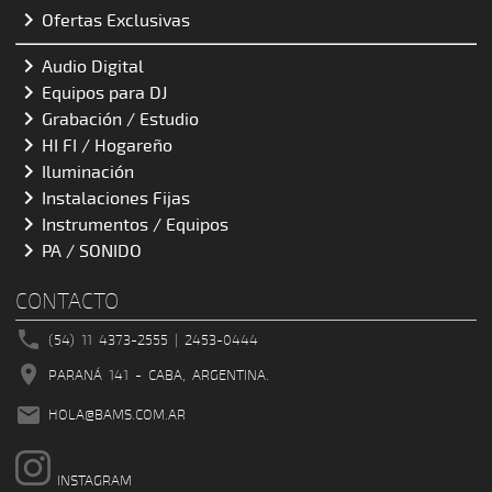

Ofertas Exclusivas

Audio Digital

Equipos para DJ

Grabación / Estudio

HI FI / Hogareño

Iluminación

Instalaciones Fijas

Instrumentos / Equipos

PA / SONIDO
CONTACTO

(54) 11 4373-2555 | 2453-0444

PARANÁ 141 - CABA, ARGENTINA.

HOLA
@
BAMS.COM.AR
INSTAGRAM