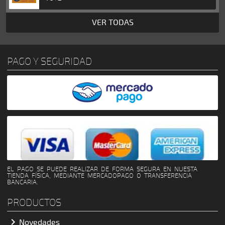

Parlantes y Drivers
VER TODAS

Potencias

Rack Cases
PAGO Y SEGURIDAD

Sistemas Portátiles

Sistemas Wireless

Soportes
EL PAGO SE PUEDE REALIZAR DE FORMA SEGURA EN NUESTA
TIENDA FÍSICA, MEDIANTE MERCADOPAGO O TRANSFERENCIA
BANCARIA.
PRODUCTOS

Novedades