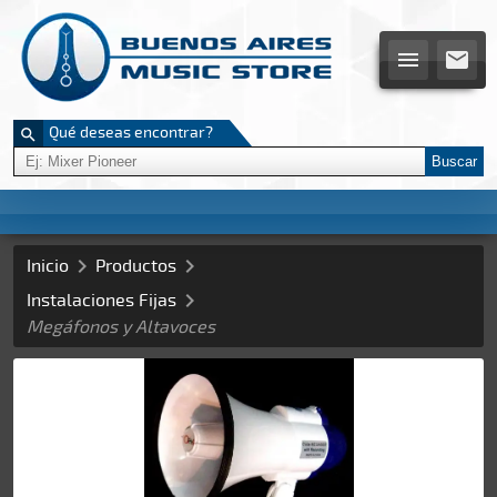


Qué deseas encontrar?

Buscar


Inicio
Productos

Instalaciones Fijas
Megáfonos y Altavoces