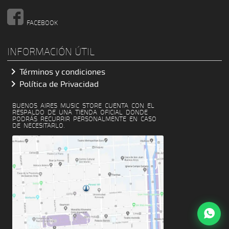
FACEBOOK
INFORMACIÓN ÚTIL

Términos y condiciones

Política de Privacidad
BUENOS AIRES MUSIC STORE CUENTA CON EL
RESPALDO DE UNA TIENDA OFICIAL DONDE
PODRÁS RECURRIR PERSONALMENTE EN CASO
DE NECESITARLO.
Buenos Aires Music Store
¡Hola! Soy el asistente de Buenos Aires Music Store.
¿En qué te puedo ayudar?
17:19