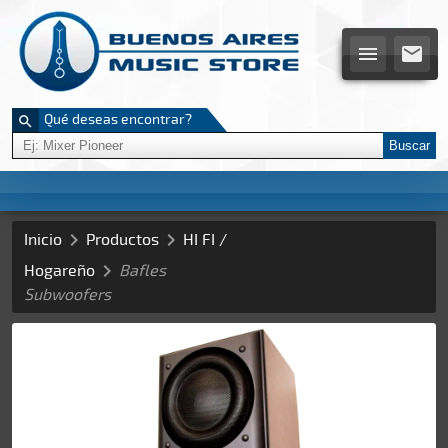


Qué deseas encontrar?

Buscar


Inicio
Productos
HI FI /

Hogareño
Bafles
Subwoofers