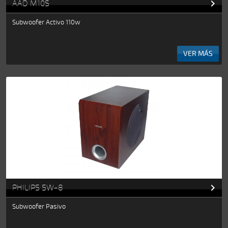

AAD M10S
Subwoofer Activo 110w
VER MÁS

PHILIPS SW-8
Subwoofer Pasivo