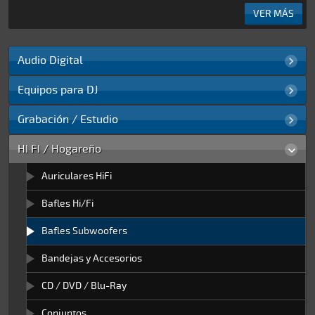
VER MÁS
Audio Digital


Accesorios / Varios
Equipos para DJ



Audio Portátil
Auriculares DJ
Grabación / Estudio



Auriculares

Compacteras y Reproductores
Amps y Dispositivos
HI FI / Hogareño



Grabadores y Accesorios

Controladores DJ

Auriculares Studio
Auriculares HiFi


MP3 Players

Mixers DJ

Consolas Mezcladoras
Bafles Hi/Fi


Interfaces de Audio
Bafles Subwoofers


Micrófonos Condenser
Bandejas y Accesorios


Micrófonos Dinámicos
CD / DVD / Blu-Ray


Monitores de Estudio
Conjuntos