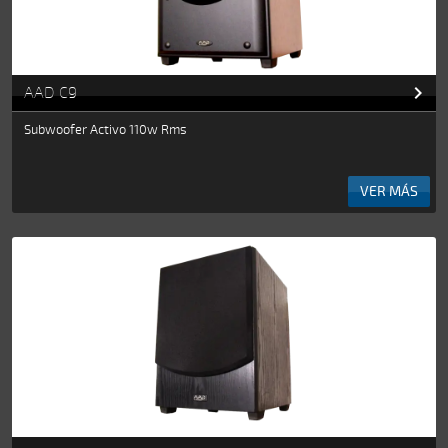

AAD C9
Subwoofer Activo 110w Rms
VER MÁS